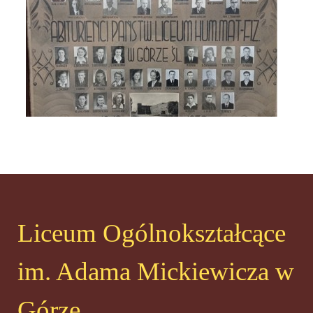
Liceum Ogólnokształcące
im. Adama Mickiewicza w
Górze